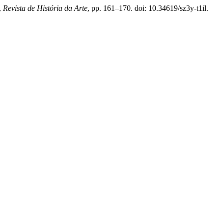
,
Revista de História da Arte
, pp. 161–170. doi: 10.34619/sz3y-t1il.