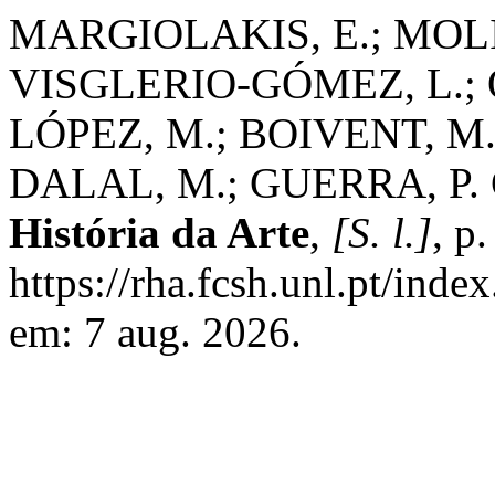
MARGIOLAKIS, E.; MOLI
VISGLERIO-GÓMEZ, L.;
LÓPEZ, M.; BOIVENT, M.
DALAL, M.; GUERRA, P. C
História da Arte
,
[S. l.]
, p
https://rha.fcsh.unl.pt/inde
em: 7 aug. 2026.