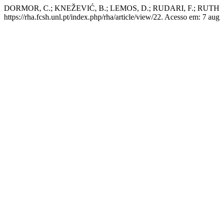
DORMOR, C.; KNEŽEVIĆ, B.; LEMOS, D.; RUDARI, F.; RUTH 
https://rha.fcsh.unl.pt/index.php/rha/article/view/22. Acesso em: 7 aug